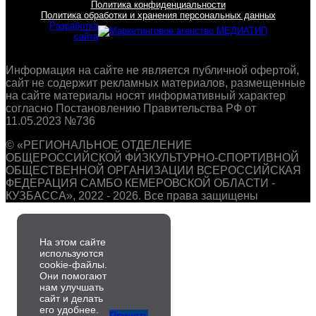
Политика конфиденциальности
Политика обработки и хранения персональных данных
Разработка
сайта
Информация на сайте не является публичной офертой,
сайт не содержит рекламных материалов, размещенные
на сайте материалы носят информативный характер
согласно Постановлению Правительства РФ от
11.05.2023 №736
© «РЕГИОНАЛЬНОЕ ОТДЕЛЕНИЕ
ОБЩЕРОССИЙСКОЙ ФИЗКУЛЬТУРНО-СПОРТИВНОЙ
ОБЩЕСТВЕННОЙ ОРГАНИЗАЦИИ ВСЕРОССИЙСКАЯ
ФЕДЕРАЦИЯ САМБО КЕМЕРОВСКОЙ ОБЛАСТИ -
КУЗБАССА», 2022 - 2026. Все права защищены
На этом сайте
используются
cookie-файлы.
Они помогают
нам улучшать
сайт и делать
его удобнее.
Принять