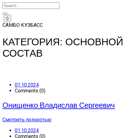
Школы
Спортсмены
Новости
Соревнования
▼
▼
Skip
▼
В
Федерация
Самбо
Сборная
▼
СМИ о
to
САМБО КУЗБАСС
в
Протоколы
команда
нас
content
школу
Кузбасса
КАТЕГОРИЯ:
ОСНОВНОЙ
СОСТАВ
01.10.2024
Comments (0)
Онищенко Владислав Сергеевич
Смотреть полностью
01.10.2024
Comments (0)