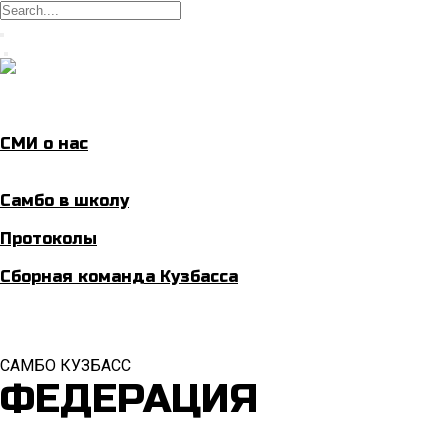
Skip
to
content
Главная
Самбо
Новости
▼
СМИ о нас
Федерация
Школы
▼
Самбо в школу
Соревнования
▼
Протоколы
Спортсмены
▼
Сборная команда Кузбасса
САМБО КУЗБАСС
ФЕДЕРАЦИЯ