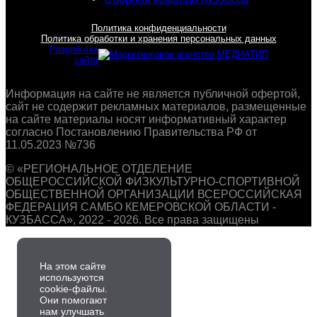
Политика конфиденциальности
Политика обработки и хранения персональных данных
Разработка
сайта
Информация на сайте не является публичной офертой,
сайт не содержит рекламных материалов, размещенные
на сайте материалы носят информативный характер
согласно Постановлению Правительства РФ от
11.05.2023 №736
© «РЕГИОНАЛЬНОЕ ОТДЕЛЕНИЕ
ОБЩЕРОССИЙСКОЙ ФИЗКУЛЬТУРНО-СПОРТИВНОЙ
ОБЩЕСТВЕННОЙ ОРГАНИЗАЦИИ ВСЕРОССИЙСКАЯ
ФЕДЕРАЦИЯ САМБО КЕМЕРОВСКОЙ ОБЛАСТИ -
КУЗБАССА», 2022 - 2026. Все права защищены
На этом сайте
используются
cookie-файлы.
Они помогают
нам улучшать