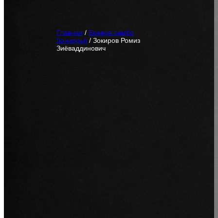
Главная
/
Боевое самбо
(юниоры)
/
Зокиров Ромиз
Зиёваддинович