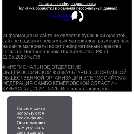
Политика конфиденциальности
Политика обработки и хранения персональных данных
Разработка
сайта
Информация на сайте не является публичной офертой,
сайт не содержит рекламных материалов, размещенные
на сайте материалы носят информативный характер
согласно Постановлению Правительства РФ от
11.05.2023 №736
© «РЕГИОНАЛЬНОЕ ОТДЕЛЕНИЕ
ОБЩЕРОССИЙСКОЙ ФИЗКУЛЬТУРНО-СПОРТИВНОЙ
ОБЩЕСТВЕННОЙ ОРГАНИЗАЦИИ ВСЕРОССИЙСКАЯ
ФЕДЕРАЦИЯ САМБО КЕМЕРОВСКОЙ ОБЛАСТИ -
КУЗБАССА», 2022 - 2026. Все права защищены
На этом сайте
используются
cookie-файлы.
Они помогают
нам улучшать
сайт и делать