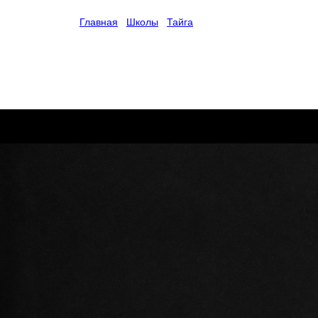
Главная
/
Школы
/
Тайга
/
Муниципальное бюджетное
образовательное учреждение
дополнительного образования
«Детско-юношеская спортивная
школа» Тайгинского городского
округа (МБУДО «ДЮСШ» ТГО)