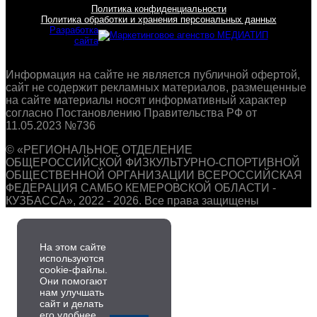
Политика конфиденциальности
Политика обработки и хранения персональных данных
Разработка
сайта
Информация на сайте не является публичной офертой,
сайт не содержит рекламных материалов, размещенные
на сайте материалы носят информативный характер
согласно Постановлению Правительства РФ от
11.05.2023 №736
© «РЕГИОНАЛЬНОЕ ОТДЕЛЕНИЕ
ОБЩЕРОССИЙСКОЙ ФИЗКУЛЬТУРНО-СПОРТИВНОЙ
ОБЩЕСТВЕННОЙ ОРГАНИЗАЦИИ ВСЕРОССИЙСКАЯ
ФЕДЕРАЦИЯ САМБО КЕМЕРОВСКОЙ ОБЛАСТИ -
КУЗБАССА», 2022 - 2026. Все права защищены
На этом сайте
используются
cookie-файлы.
Они помогают
нам улучшать
сайт и делать
его удобнее.