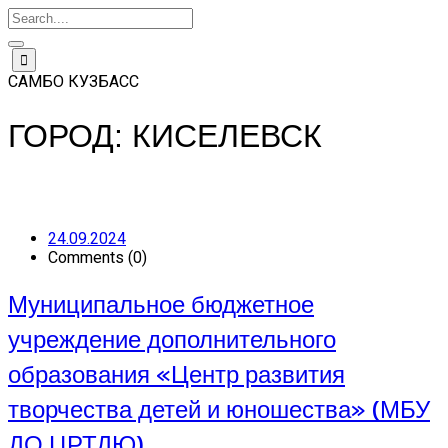
Школы
Спортсмены
Новости
Соревнования
▼
▼
Skip
▼
В
Федерация
Самбо
Сборная
▼
СМИ о
to
САМБО КУЗБАСС
в
Протоколы
команда
нас
content
школу
Кузбасса
ГОРОД:
КИСЕЛЕВСК
24.09.2024
Comments (0)
Муниципальное бюджетное
учреждение дополнительного
образования «Центр развития
творчества детей и юношества» (МБУ
ДО ЦРТДЮ)