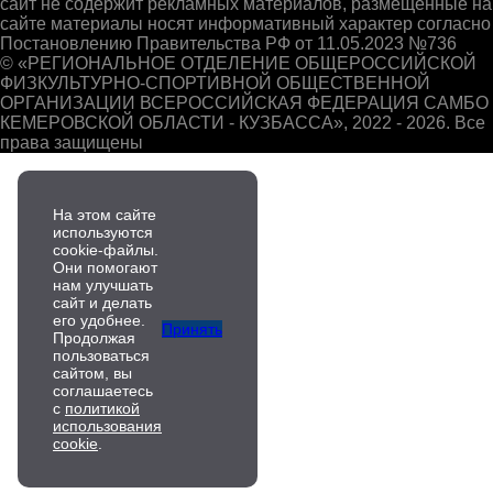
сайт не содержит рекламных материалов, размещенные на
сайте материалы носят информативный характер согласно
Постановлению Правительства РФ от 11.05.2023 №736
© «РЕГИОНАЛЬНОЕ ОТДЕЛЕНИЕ ОБЩЕРОССИЙСКОЙ
ФИЗКУЛЬТУРНО-СПОРТИВНОЙ ОБЩЕСТВЕННОЙ
ОРГАНИЗАЦИИ ВСЕРОССИЙСКАЯ ФЕДЕРАЦИЯ САМБО
КЕМЕРОВСКОЙ ОБЛАСТИ - КУЗБАССА», 2022 - 2026. Все
права защищены
На этом сайте
используются
cookie-файлы.
Они помогают
нам улучшать
сайт и делать
его удобнее.
Принять
Продолжая
пользоваться
сайтом, вы
соглашаетесь
с
политикой
использования
cookie
.