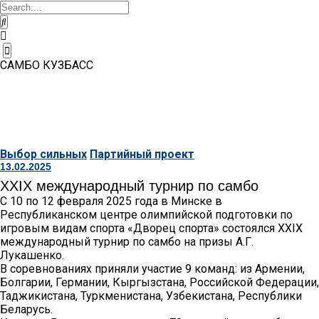
Школы
Спортсмены
вости
Соревнования
▼
▼
▼
ВКо
Федерация
Самбо
Сборная
▼
МИ о
в
Протоколы
команда
Skip
нас
школу
Кузбасса
to
САМБО КУЗБАСС
content
Выбор сильных
Партийный проект
13.02.2025
XXIX международный турнир по самбо
С 10 по 12 февраля 2025 года в Минске в
Республиканском центре олимпийской подготовки по
игровым видам спорта «Дворец спорта» состоялся XXIX
международный турнир по самбо на призы А.Г.
Лукашенко.
В соревнованиях приняли участие 9 команд: из Армении,
Болгарии, Германии, Кыргызстана, Российской Федерации,
Таджикистана, Туркменистана, Узбекистана, Республики
Беларусь.