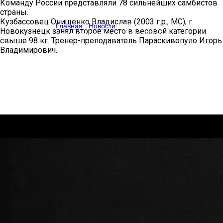
Команду России представляли 78 сильнейших самбистов
страны.
Кузбассовец Онищенко Владислав (2003 г.р., МС), г.
Главная
/
Новости
/
XXIX
Новокузнецк занял второе место в весовой категории
международный турнир по самбо
свыше 98 кг. Тренер-преподаватель Параскивопуло Игорь
Владимирович.