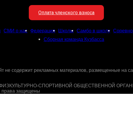
Оплата членского взноса
и
СМИ о нас
Федерация
Школы
Самбо в школу
Соревно
Сборная команда Кузбасса
айт не содержит рекламных материалов, размещенные на с
ФИЗКУЛЬТУРНО-СПОРТИВНОЙ ОБЩЕСТВЕННОЙ ОРГА
е права защищены